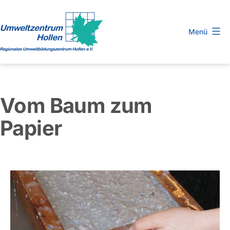
Zum
Inhalt
Menü
springen
Regionales
Umweltbildungszentrum
Hollen
Vom Baum zum
e.
V.
Papier