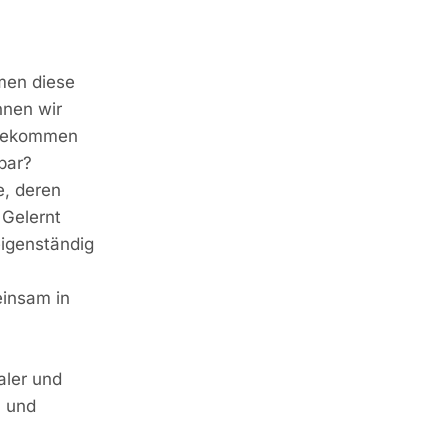
men diese
nnen wir
 bekommen
bar?
e, deren
 Gelernt
eigenständig
einsam in
aler und
n und