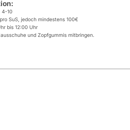
ion:
:
4-10
pro SuS, jedoch mindestens 100€
hr bis 12:00 Uhr
Hausschuhe und Zopfgummis mitbringen.
ion