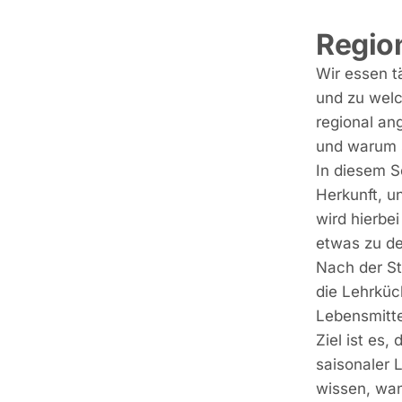
Region
Wir essen t
und zu welc
regional a
und warum s
In diesem S
Herkunft, u
wird hierbe
etwas zu de
Nach der St
die Lehrküc
Lebensmitte
Ziel ist es
saisonaler 
wissen, wa