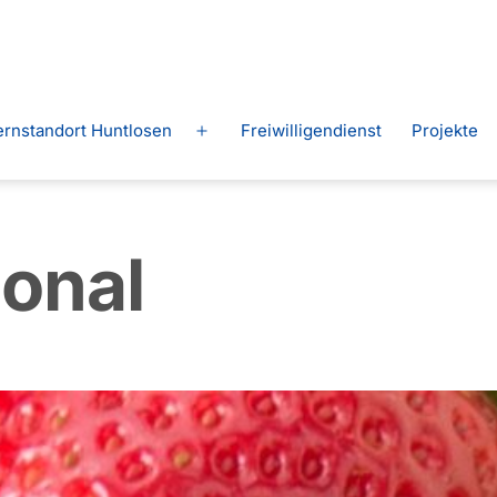
ernstandort Huntlosen
Freiwilligendienst
Projekte
Menü
n
öffnen
sonal