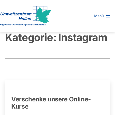
Zum
Inhalt
Menü
springen
Regionales
Kategorie:
Instagram
Umweltbildungszentrum
Hollen
e.
V.
Verschenke unsere Online-
Kurse