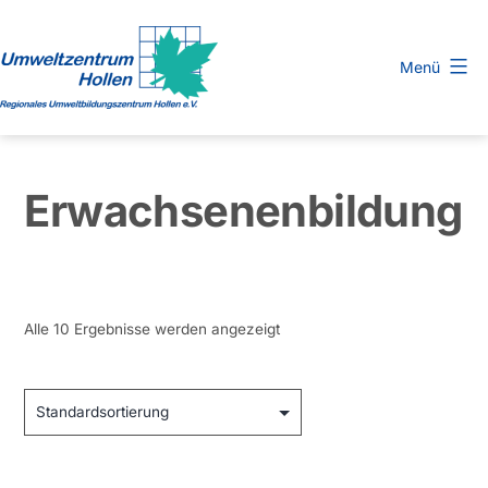
Zum
Inhalt
Menü
springen
Regionales
Umweltbildungszentrum
Hollen
Erwachsenenbildung
e.
V.
Alle 10 Ergebnisse werden angezeigt