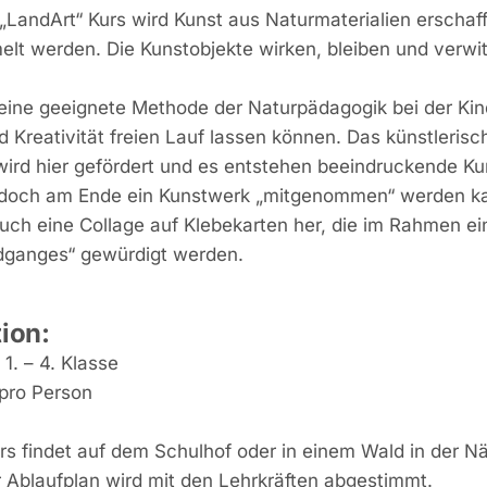
„LandArt“ Kurs wird Kunst aus Naturmaterialien erschaff
lt werden. Die Kunstobjekte wirken, bleiben und verwit
.
 eine geeignete Methode der Naturpädagogik bei der Kind
d Kreativität freien Lauf lassen können. Das künstlerisc
ird hier gefördert und es entstehen beeindruckende K
 doch am Ende ein Kunstwerk „mitgenommen“ werden kan
auch eine Collage auf Klebekarten her, die im Rahmen ei
dganges“ gewürdigt werden.
ion:
:
1. – 4. Klasse
pro Person
rs findet auf dem Schulhof oder in einem Wald in der Nä
er Ablaufplan wird mit den Lehrkräften abgestimmt.