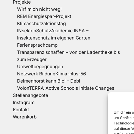
Projekte
Wirf mich nicht weg!
REM Energiespar-Projekt
Klimaschutzaktionstag
INsektenSchutzAkademie INSA –
Insektenschutz im eigenen Garten
Feriensprachcamp
Transparenz schaffen – von der Ladentheke bis
zum Erzeuger
Umweltbegegnungen
Netzwerk BildungKlima-plus-56
Delmenhorst kann Bio! – Debi
VolonTERRA-Active Schools Initiate Changes
Stellenangebote
Instagram
Kontakt
Um dir ein 
Warenkorb
um Gerätein
Technologie
auf dieser 
zurückziehs