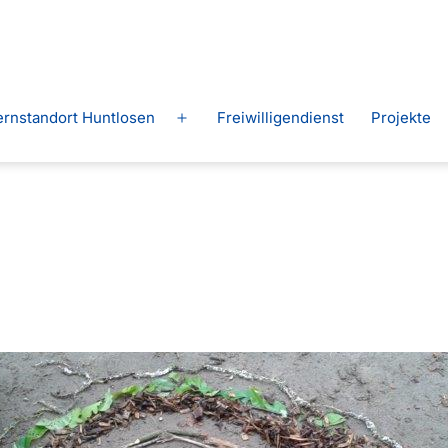
ernstandort Huntlosen
Freiwilligendienst
Projekte
Menü
n
öffnen