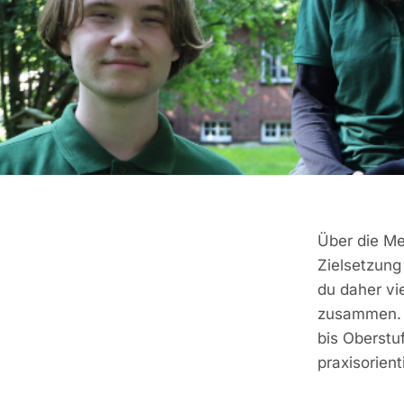
Über die M
Zielsetzung
du daher vi
zusammen. G
bis Oberstu
praxisorien