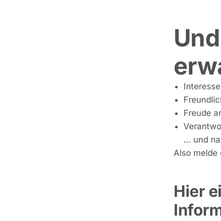
Und 
erw
Interess
Freundlic
Freude a
Verantwo
… und nat
Also melde 
Hier e
Infor