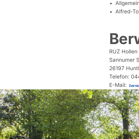
Allgemei
Alfred-T
Ber
RUZ Hollen 
Sannumer S
26197 Hunt
Telefon: 0
E-Mail: