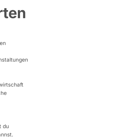
rten
den
nstaltungen
irtschaft
che
t du
annst.