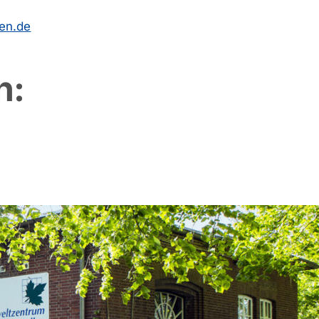
en.de
n: