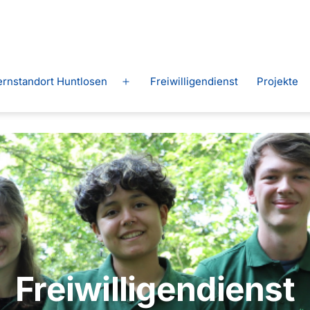
ernstandort Huntlosen
Freiwilligendienst
Projekte
Menü
n
öffnen
Freiwilligendienst