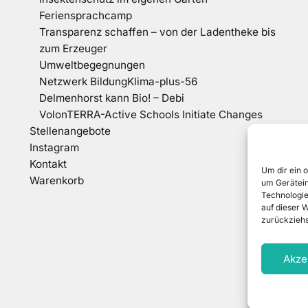
Feriensprachcamp
Transparenz schaffen – von der Ladentheke bis
zum Erzeuger
Umweltbegegnungen
Netzwerk BildungKlima-plus-56
Delmenhorst kann Bio! – Debi
VolonTERRA-Active Schools Initiate Changes
Stellenangebote
Instagram
Kontakt
Um dir ein 
Warenkorb
um Gerätein
Technologie
auf dieser 
zurückziehs
Akze
Dat