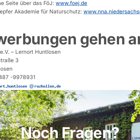
ne Seite über das FöJ:
www.foej.de
oepfer Akademie für Naturschutz:
www.nna.niedersachs
werbungen gehen a
e.V. – Lernort Huntlosen
traße 3
losen
4487 -9978931
@
Noch Fragen?