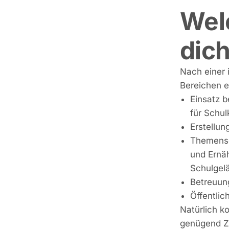
Wel
dic
Nach einer 
Bereichen e
Einsatz 
für Schul
Erstellun
Themensc
und Ernäh
Schulgel
Betreuun
Öffentlic
Natürlich k
genügend Zei