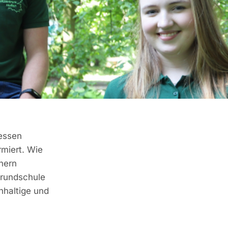
essen
rmiert. Wie
tnern
Grundschule
hhaltige und