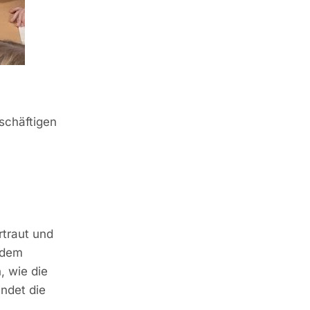
schäftigen
rtraut und
rdem
, wie die
indet die