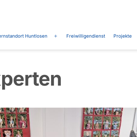
ernstandort Huntlosen
Freiwilligendienst
Projekte
Menü
n
öffnen
xperten