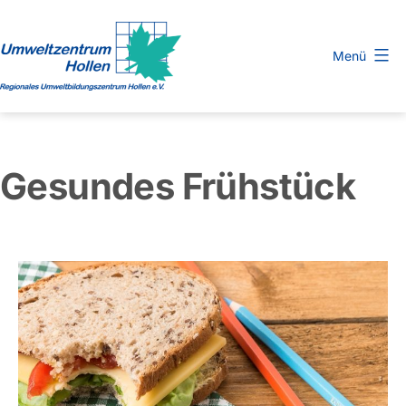
Zum
Inhalt
Menü
springen
Regionales
Umweltbildungszentrum
Hollen
Gesundes Frühstück
e.
V.