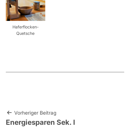
Haferflocken-
Quetsche
Beitragsnavigation
Vorheriger Beitrag
Energiesparen Sek. I