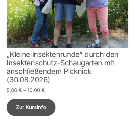
auf
der
Produktseite
gewählt
werden
„Kleine Insektenrunde“ durch den
Insektenschutz-Schaugarten mit
anschließendem Picknick
(30.08.2026)
5,00
€
–
10,00
€
Zur Kursinfo