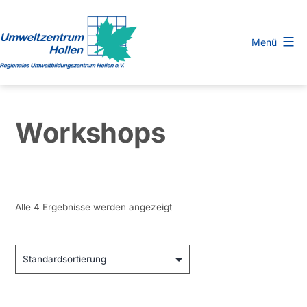
Zum
Inhalt
Menü
springen
Regionales
Umweltbildungszentrum
Hollen
Workshops
e.
V.
Alle 4 Ergebnisse werden angezeigt