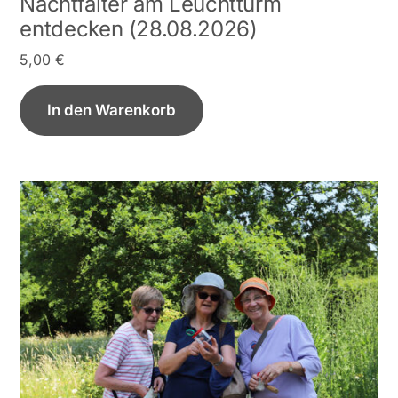
Nachtfalter am Leuchtturm
entdecken (28.08.2026)
5,00
€
In den Warenkorb
Dieses
Produkt
weist
mehrere
Varianten
auf.
Die
Optionen
können