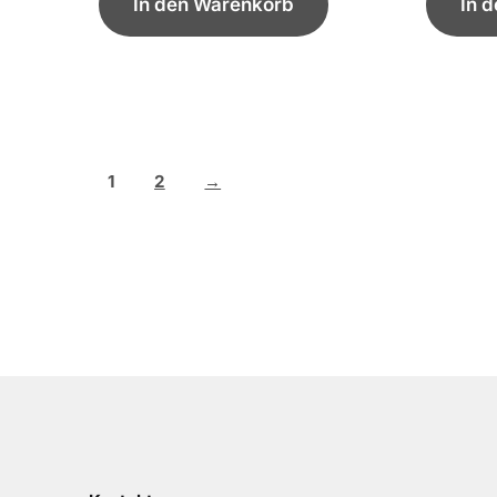
In den Warenkorb
In 
1
2
→