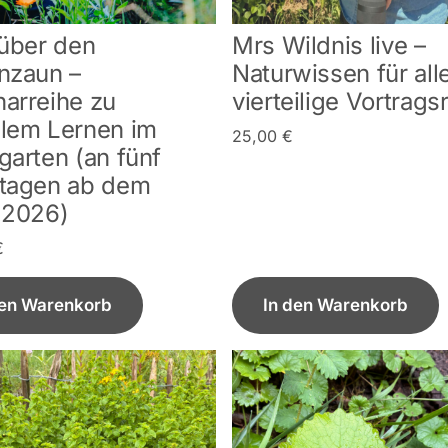
 über den
Mrs Wildnis live –
nzaun –
Naturwissen für all
arreihe zu
vierteilige Vortrags
lem Lernen im
25,00
€
garten (an fünf
tagen ab dem
.2026)
€
den Warenkorb
In den Warenkorb