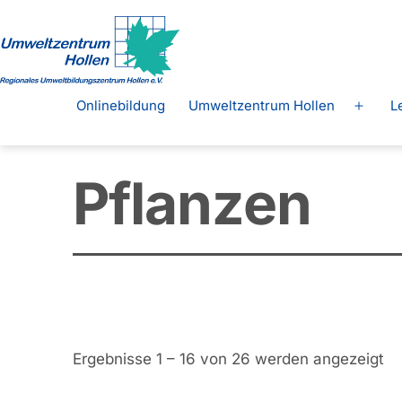
Zum
Inhalt
springen
Regionales
Onlinebildung
Umweltzentrum Hollen
L
Menü
Umweltbildungszentrum
öffne
Hollen
e.
Pflanzen
V.
Ergebnisse 1 – 16 von 26 werden angezeigt