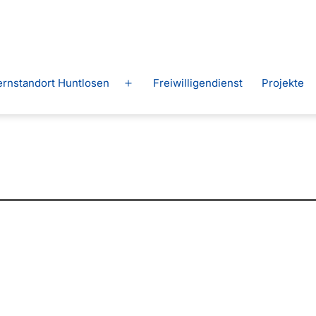
ernstandort Huntlosen
Freiwilligendienst
Projekte
Menü
n
öffnen