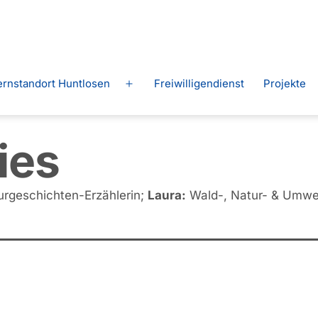
ernstandort Huntlosen
Freiwilligendienst
Projekte
Menü
n
öffnen
ies
urgeschichten-Erzählerin;
Laura:
Wald-, Natur- & Umwel