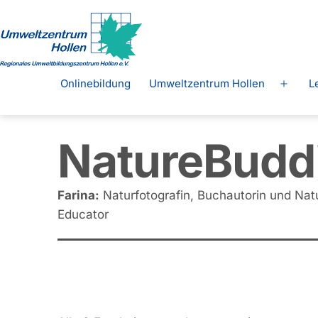
Zum
Inhalt
springen
Regionales
Onlinebildung
Umweltzentrum Hollen
L
Menü
Umweltbildungszentrum
öffne
Hollen
e.
NatureBudd
V.
Farina:
Naturfotografin, Buchautorin und Nat
Educator