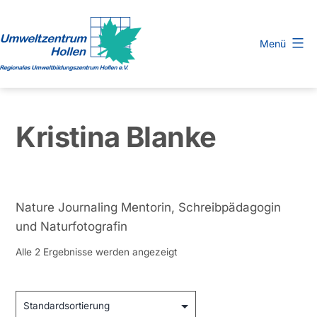
Zum
Inhalt
Menü
springen
Regionales
Umweltbildungszentrum
Hollen
Kristina Blanke
e.
V.
Nature Journaling Mentorin, Schreibpädagogin
und Naturfotografin
Alle 2 Ergebnisse werden angezeigt