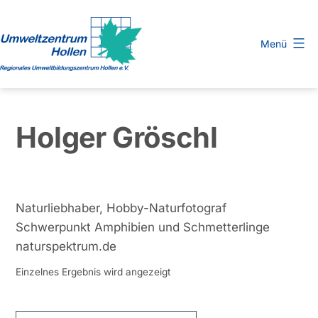
Zum
Inhalt
Menü
springen
Regionales
Umweltbildungszentrum
Hollen
Holger Gröschl
e.
V.
Naturliebhaber, Hobby-Naturfotograf
Schwerpunkt Amphibien und Schmetterlinge
naturspektrum.de
Einzelnes Ergebnis wird angezeigt