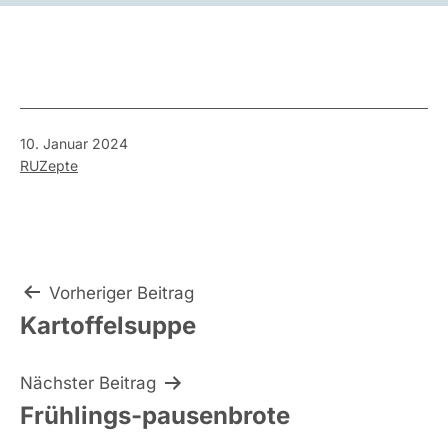
Veröffentlicht
10. Januar 2024
am
Kategorisiert
RUZepte
als
Beitragsnavigation
Vorheriger Beitrag
Kartoffelsuppe
Nächster Beitrag
Frühlings-pausenbrote