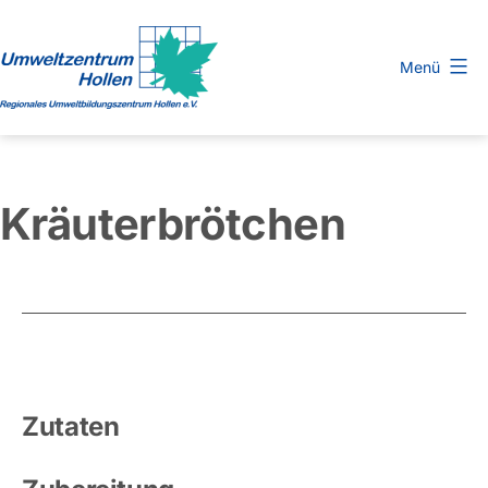
Zum
Inhalt
Menü
springen
Regionales
Umweltbildungszentrum
Hollen
Kräuterbrötchen
e.
V.
Zutaten