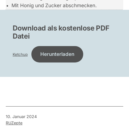
Mit Honig und Zucker abschmecken.
Download als kostenlose PDF
Datei
Herunterladen
Ketchup
Veröffentlicht
10. Januar 2024
am
Kategorisiert
RUZepte
als