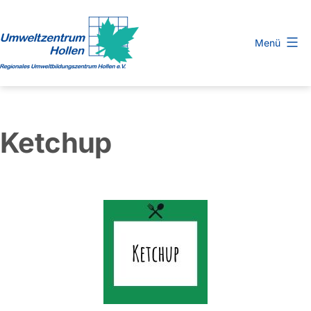
Zum
Inhalt
Menü
springen
Regionales
Umweltbildungszentrum
Hollen
Ketchup
e.
V.